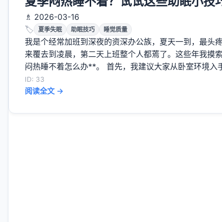
夏季闷热睡不着？试试这些助眠小技
♗ 2026-03-16
🏷️
夏季失眠
助眠技巧
睡觉质量
我是个经常加班到深夜的资深办公族，夏天一到，最头
来覆去到凌晨，第二天上班整个人都蔫了。这些年我摸索出
闷热睡不着怎么办**。 首先，我建议大家从卧室环境入手
ID: 33
阅读全文 →