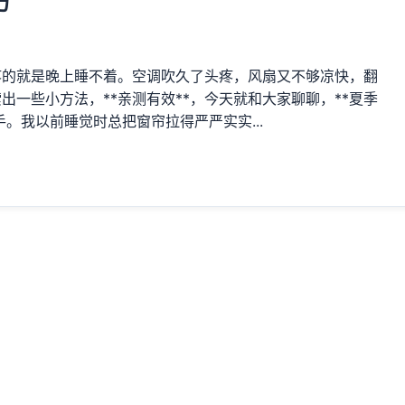
巧
疼的就是晚上睡不着。空调吹久了头疼，风扇又不够凉快，翻
一些小方法，**亲测有效**，今天就和大家聊聊，**夏季
。我以前睡觉时总把窗帘拉得严严实实...