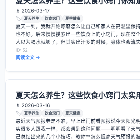
夏天怎么养生？这些饮食小窍门你知
♗ 2026-03-17
🏷️
夏天养生
饮食窍门
夏季健康
夏天一到，我就开始琢磨怎么让自己和家人在高温里保
也不好。后来慢慢摸索出一些饮食上的小窍门，现在整个夏
人以为喝水就够了，但其实出汗多的时候，身体也会流失盐
ID: 52
阅读全文 →
夏天怎么养生？这些饮食小窍门太实
♗ 2026-03-16
🏷️
夏季养生
饮食窍门
夏天健康
最近天气预报老是不准，早上出门前看预报说今天阳光
实很多人跟我一样，都会遇到这种问题——明明看了天气
己总结出来的几个小技巧，教你**怎么提高天气预报的准确