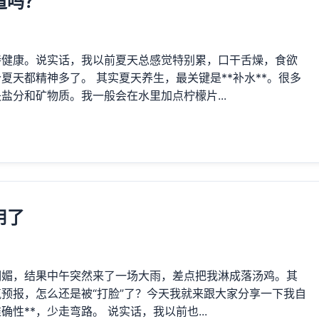
道吗？
持健康。说实话，我以前夏天总感觉特别累，口干舌燥，食欲
天都精神多了。 其实夏天养生，最关键是**补水**。很多
分和矿物质。我一般会在水里加点柠檬片...
用了
明媚，结果中午突然来了一场大雨，差点把我淋成落汤鸡。其
预报，怎么还是被“打脸”了？今天我就来跟大家分享一下我自
性**，少走弯路。 说实话，我以前也...