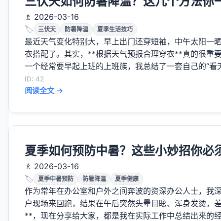
三伏天如何防暑降温？这几个方法你
♗ 2026-03-16
🏷️
三伏天
防暑降温
夏季生活技巧
最近天气变化特别大，早上出门还穿短袖，中午太阳一
衣搭配了。其实，**根据天气预报合理穿衣**真的很
一个经常要早起上班的上班族，我总结了一套自己的“看天穿
ID: 42
阅读全文 →
夏季如何预防中暑？这些小妙招你必
♗ 2026-03-16
🏷️
夏季中暑预防
防暑降温
夏季健康
作为常年在办公室和户外之间奔波的资深办公人士，我
户现场来回跑，结果在午后突然头晕目眩、浑身发烫，差
**，现在分享给大家，都是我在实际工作中总结出来的经验