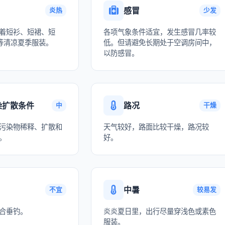
感冒
炎热
少发
着短衫、短裙、短
各项气象条件适宜，发生感冒几率较
等清凉夏季服装。
低。但请避免长期处于空调房间中，
以防感冒。
染扩散条件
路况
中
干燥
污染物稀释、扩散和
天气较好，路面比较干燥，路况较
。
好。
中暑
不宜
较易发
合垂钓。
炎炎夏日里，出行尽量穿浅色或素色
服装。