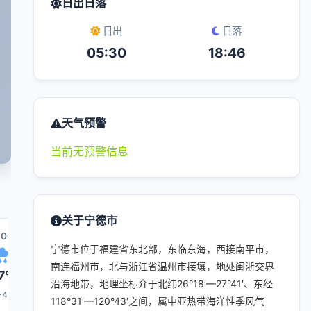
日出日落
日出
日落
05:30
18:46
天气预警
当前无预警信息
关于宁德市
:00
14:00
15:00
22:00
16:00
宁德市位于福建省东北部，东临东海，西接南平市，
南连福州市，北与浙江省温州市接壤，地处闽浙交界
7°
37°
36°
30°
35°
沿海地带，地理坐标介于北纬26°18′—27°41′、东经
-4
3-4
3-4
1-3
3-4
118°31′—120°43′之间，属中亚热带海洋性季风气