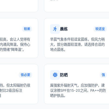
晨练
较差
较适宜
较高，会让人觉得有
早晨气象条件较适宜晨练，但风力稍
内通风降温，保持心
大，部分路面较湿滑，请选择合适的
的情绪“降降温”。
地点晨练。
防晒
很必要
强
挡，但太阳辐射仍很
属强紫外辐射天气，应加强防护，建
射比2级且标注
议涂擦SPF在15-20之间，PA++的防
镜
晒护肤品。