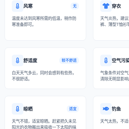
风寒
穿衣
无
温度未达到风寒所需的低温，稍作防
天气炎热，建议
寒准备即可。
裤、薄型T恤衫
舒适度
空气污
较不舒适
白天天气多云，同时会感到有些热，
气象条件对空气
不很舒适。
清除无明显影响
晾晒
钓鱼
适宜
天气不错，适宜晾晒。赶紧把久未见
天气太热，不适
阳光的衣物搬出来吸收一下太阳的味