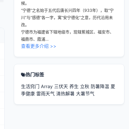
候。
“宁德”之名始于五代后唐长兴四年（933年），取“宁
川”与“感德”各一字，寓“安宁德化”之意，历代沿用未
改。
宁德市为福建省下辖地级市，现辖蕉城区、福安市、
福鼎市、霞浦...
查看更多介绍 >>
热门标签
生活窍门
Array
三伏天
养生
立秋
防暑降温
夏
季健康
雷雨天气
清热解暑
大暑节气