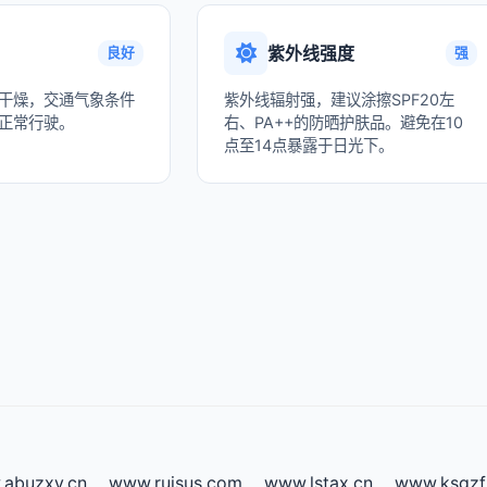
紫外线强度
良好
强
干燥，交通气象条件
紫外线辐射强，建议涂擦SPF20左
正常行驶。
右、PA++的防晒护肤品。避免在10
点至14点暴露于日光下。
abuzxv.cn
www.ruisus.com
www.lstax.cn
www.ksgzf