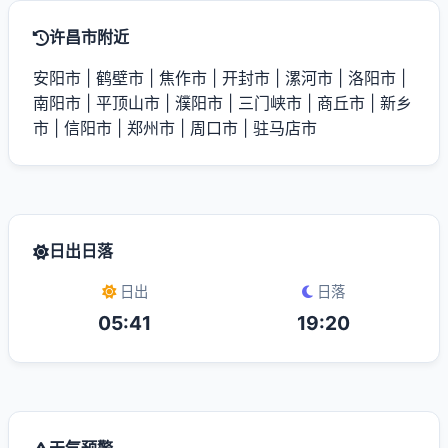
许昌市附近
安阳市
|
鹤壁市
|
焦作市
|
开封市
|
漯河市
|
洛阳市
|
南阳市
|
平顶山市
|
濮阳市
|
三门峡市
|
商丘市
|
新乡
市
|
信阳市
|
郑州市
|
周口市
|
驻马店市
日出日落
日出
日落
05:41
19:20