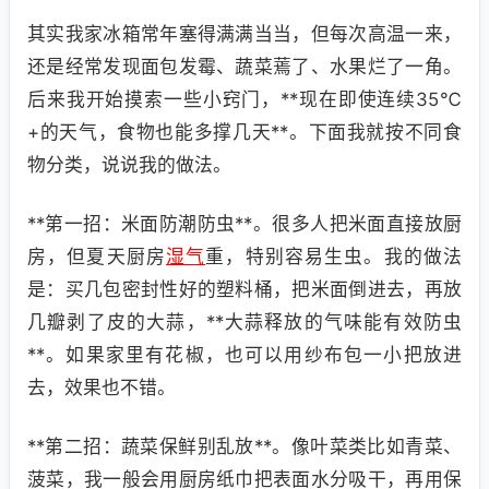
其实我家冰箱常年塞得满满当当，但每次高温一来，
还是经常发现面包发霉、蔬菜蔫了、水果烂了一角。
后来我开始摸索一些小窍门，**现在即使连续35℃
+的天气，食物也能多撑几天**。下面我就按不同食
物分类，说说我的做法。
**第一招：米面防潮防虫**。很多人把米面直接放厨
房，但夏天厨房
湿气
重，特别容易生虫。我的做法
是：买几包密封性好的塑料桶，把米面倒进去，再放
几瓣剥了皮的大蒜，**大蒜释放的气味能有效防虫
**。如果家里有花椒，也可以用纱布包一小把放进
去，效果也不错。
**第二招：蔬菜保鲜别乱放**。像叶菜类比如青菜、
菠菜，我一般会用厨房纸巾把表面水分吸干，再用保