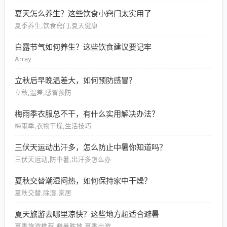
夏天怎么养生？这些饮食小窍门太实用了
夏季养生,饮食窍门,夏天健康
白露节气如何养生？这些饮食建议要记牢
Array
立秋后早晚温差大，如何预防感冒？
立秋,温差,感冒预防
梅雨季衣服总不干，有什么实用解决办法？
梅雨季,衣物干燥,生活技巧
三伏天运动出汗多，怎么防止中暑你知道吗？
三伏天运动,防中暑,出汗多怎么办
夏秋交替潮湿闷热，如何保持家中干燥？
夏秋交替,除湿,家居
夏天旅游去哪里凉快？这些地方超适合避暑
夏季旅游推荐,避暑胜地,夏季出游