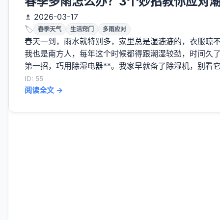
春季多雨怎么办？3个妙招教你应对
♗ 2026-03-17
🏷️
春季天气
生活窍门
多雨应对
春天一到，雨水就特别多，家里总是湿漉漉的，衣服晾
我也是南方人，每年这个时候都得跟潮湿较劲，时间久了
第一招，巧用除湿电器**。我家早就备了除湿机，别看它
ID: 55
阅读全文 →