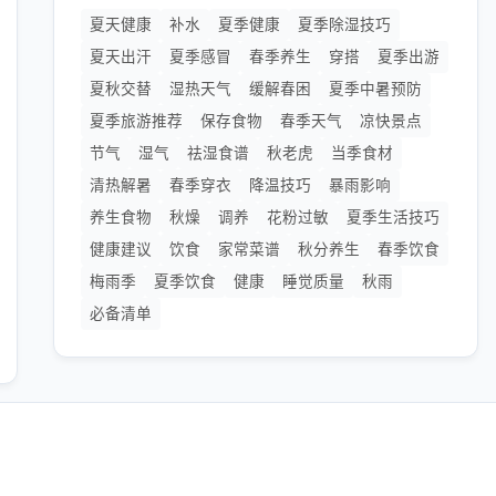
夏天健康
补水
夏季健康
夏季除湿技巧
夏天出汗
夏季感冒
春季养生
穿搭
夏季出游
夏秋交替
湿热天气
缓解春困
夏季中暑预防
夏季旅游推荐
保存食物
春季天气
凉快景点
节气
湿气
祛湿食谱
秋老虎
当季食材
清热解暑
春季穿衣
降温技巧
暴雨影响
养生食物
秋燥
调养
花粉过敏
夏季生活技巧
健康建议
饮食
家常菜谱
秋分养生
春季饮食
梅雨季
夏季饮食
健康
睡觉质量
秋雨
必备清单