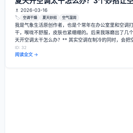
夏天开空调太干怎么办？3个妙招让
♗ 2026-03-16
🏷️
空调干燥
夏天妙招
空气湿润
我是气象生活原创作者，也是个常年在办公室里和空调
干，喉咙不舒服，皮肤也紧绷绷的。后来我琢磨出了几个
天开空调太干怎么办？** 其实空调在制冷的同时，会把空
ID: 32
阅读全文 →