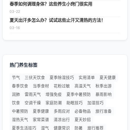
春季如何调理身体？这些养生小窍门很实用
03-22
夏天出汗多怎么办？试试这些止汗又清热的方法！
03-16
热门养生标签
节气
三伏天饮食
夏季除湿技巧
实用清单
夏天健康
春季饮食
当季食材
花粉过敏
高温天气
秋季出游
润肺
雷雨天气
增强免疫
夏季中暑预防
暴雨影响
饮食
空调干燥
家庭防潮
助眠技巧
加湿技巧
中暑预防
夏季健康
多雨应对
必备物品
旅行准备
湿热天气
家常菜谱
清凉出行
夏天妙招
夏季生活技巧
湿气
健康常识
防暑
旅行推荐