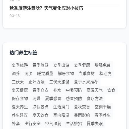
秋季旅游注意啥？天气变化应对小技巧
03-16
热门养生标签
夏季旅游
春季旅游
夏季出游
夏季健康
增强免疫
调养
润肺
睡觉质量
解暑食物
当季食材
秋老虎
三伏天
止汗方法
三伏天旅游
夏季水果推荐
夏天健康
春季穿衣
补水
中暑预防
高温天气
饮食
保存食物
润燥
夏季感冒
感冒预防
食疗方法
夏天养生
凉快景点
生活窍门
夏秋交替
空调干燥
养生建议
夏天饮食
室内降温
暴雨影响
春季养生
外套
出行安全
空气湿润
生活妙招
夏季失眠