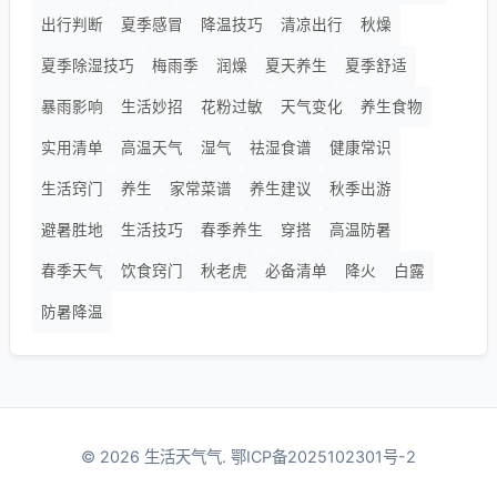
出行判断
夏季感冒
降温技巧
清凉出行
秋燥
夏季除湿技巧
梅雨季
润燥
夏天养生
夏季舒适
暴雨影响
生活妙招
花粉过敏
天气变化
养生食物
实用清单
高温天气
湿气
祛湿食谱
健康常识
生活窍门
养生
家常菜谱
养生建议
秋季出游
避暑胜地
生活技巧
春季养生
穿搭
高温防暑
春季天气
饮食窍门
秋老虎
必备清单
降火
白露
防暑降温
© 2026 生活天气气.
鄂ICP备2025102301号-2