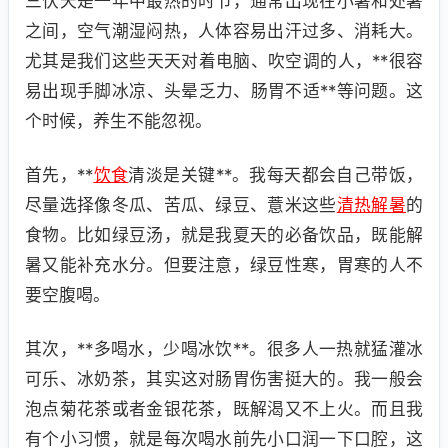
三伏天是一年中最热的时节，通常出现在小暑和处暑
之间，空气潮湿闷热，人体容易出汗过多、消耗大。
尤其是我们这些天天对着电脑、吹空调的人，**很容
易出现手脚冰凉、头晕乏力、肠胃不适**等问题。这
个时候，养生不能忽视。
首先，**
饮食
清淡是关键**。我每天都会自己带饭，
尽量选择像冬瓜、苦瓜、绿豆、薏米这些
清热解暑
的
食物。比如绿豆汤，就是我夏天的必备饮品，既能解
暑又能补充水分。但要注意，绿豆性寒，胃寒的人不
要空腹喝。
其次，**多喝水，少喝冰饮**。很多人一热就猛灌冰
可乐、冰奶茶，其实这对肠胃伤害挺大的。我一般会
泡点菊花茶或者金银花茶，既解渴又不上火。而且我
有个小习惯，就是每次喝水前先小口润一下口腔，这