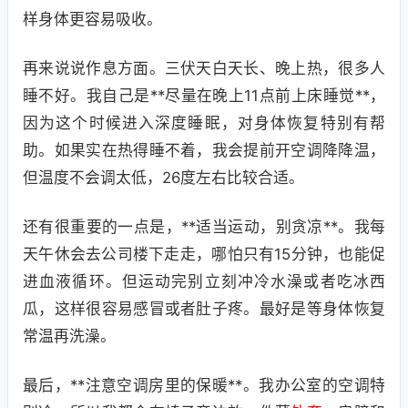
样身体更容易吸收。
再来说说作息方面。三伏天白天长、晚上热，很多人
睡不好。我自己是**尽量在晚上11点前上床睡觉**，
因为这个时候进入深度睡眠，对身体恢复特别有帮
助。如果实在热得睡不着，我会提前开空调降降温，
但温度不会调太低，26度左右比较合适。
还有很重要的一点是，**适当运动，别贪凉**。我每
天午休会去公司楼下走走，哪怕只有15分钟，也能促
进血液循环。但运动完别立刻冲冷水澡或者吃冰西
瓜，这样很容易感冒或者肚子疼。最好是等身体恢复
常温再洗澡。
最后，**注意空调房里的保暖**。我办公室的空调特