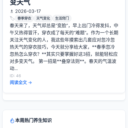
变天气
♗ 2026-03-17
🏷️
春季穿衣
天气变化
生活窍门
春天来了，天气却总是“变脸”，早上出门冷得发抖，中
午又热得冒汗，穿衣成了每天的“难题”。作为一个长期
关注天气变化的人，我这些年摸索出几套应对忽冷忽
热天气的穿衣技巧，今天就分享给大家，**春季忽冷
忽热怎么穿衣？**其实只要掌握好这3招，就能轻松应
对多变天气。 第一招是**叠穿法则**。春天的气温波
动...
ID: 46
阅读全文 →
本周热门养生知识