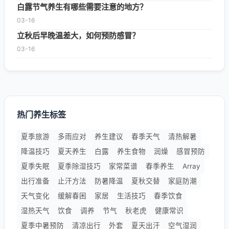
白露节气养生有哪些需要注意的地方？
03-16
立秋后早晚温差大，如何预防感冒？
03-16
热门养生标签
夏季旅游
多雨应对
养生建议
春季天气
清热解暑
降温技巧
夏天养生
白露
养生食物
润燥
感冒预防
夏季失眠
夏季除湿技巧
家常菜谱
春季养生
Array
出行准备
止汗方法
防暑降温
夏秋交替
家庭防潮
天气变化
缓解春困
家居
生活技巧
春季饮食
湿热天气
饮食
调养
节气
秋老虎
健康常识
夏季中暑预防
清凉出行
外套
夏天出汗
空气湿润