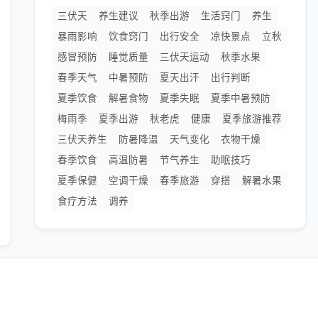
三伏天
养生建议
秋季出游
生活窍门
养生
暴雨影响
饮食窍门
出行安全
凉快景点
立秋
感冒预防
睡觉质量
三伏天运动
秋季水果
春季天气
中暑预防
夏天出汗
出行判断
夏季饮食
解暑食物
夏季失眠
夏季中暑预防
梅雨季
夏季出游
秋老虎
健康
夏季旅游推荐
三伏天养生
防暑降温
天气变化
衣物干燥
春季饮食
高温防暑
节气养生
助眠技巧
夏季保健
空调干燥
春季旅游
穿搭
解暑水果
食疗方法
调养