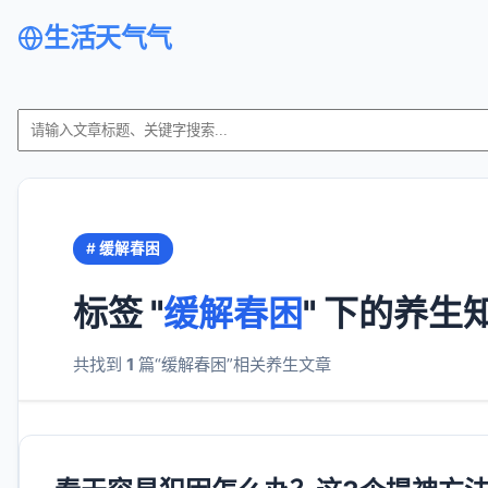
生活天气气
# 缓解春困
标签 "
缓解春困
" 下的养生
共找到
1
篇“缓解春困”相关养生文章